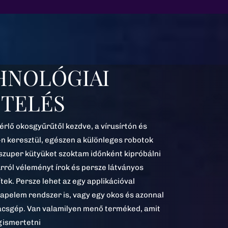
EKASZTAL
ZÉLGETÉSEK
ny, vagy épp egyetemi előadás? Általános
 üzleti klub vállalkozóknak? Gyakorlatiasan
lós és friss sztorikkal, hogy mitől hasznos
gitális átalakulás, a robotok és a
ntelligencia. Bátran számíthatsz rám egy
em unalmas, ám igen gyakorlatias
akár önálló előadás formájában, akár más