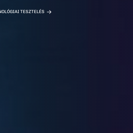
együtt egy jó vita, vagy kerekasztal
KASZTAL BESZÉLGETÉSEK