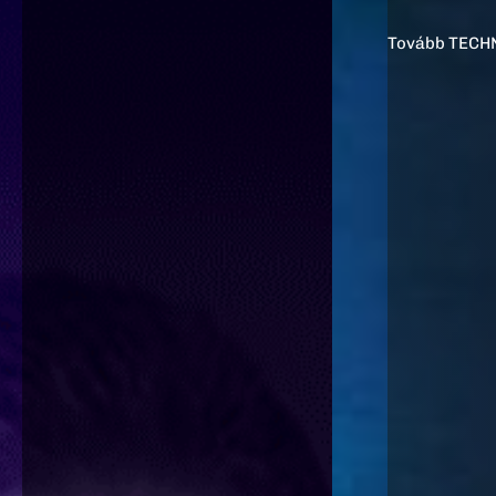
szakértőkkel 
Tovább KERE